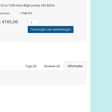
 Orca 1300 Auto Bilge pomp 24V 82l/m
lnummer:
17540105
€165,06
0
Toevoegen aan winkelwagen
Tags (0)
Reviews (0)
Informatie