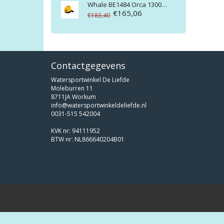
Whale
BE1484 Orca 1300 Auto Bilge pomp 24V 82l/m
€165,06
€183,40
Contactgegevens
Watersportwinkel De Liefde
Moleburren 11
8711JA Workum
info@watersportwinkeldeliefde.nl
0031-515 542004
KVK nr: 94111952
BTW nr: NL866640204B01