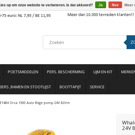
kies op om onze website te verbeteren. Is dat akkoord?
Ja
Nee
Meer 
Z
POETSMIDDELEN
PERS. BESCHERMING
LIJM EN KIT
MERKE
ERS ,RAMEN EN STOOTLIJST
BOOTTAPIJT
SERVICE
E1484 Orca 1300 Auto Bilge pomp 24V 82l/m
Whal
24V 