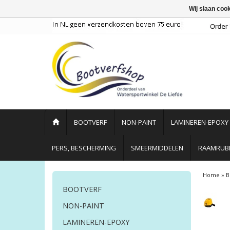
Wij slaan coo
BOOTVERF
NON-PAINT
LAMINEREN-EPOXY
PERS, BESCHERMING
SMEERMIDDELEN
RAAMRUBB
Home
»
B
BOOTVERF
NON-PAINT
LAMINEREN-EPOXY