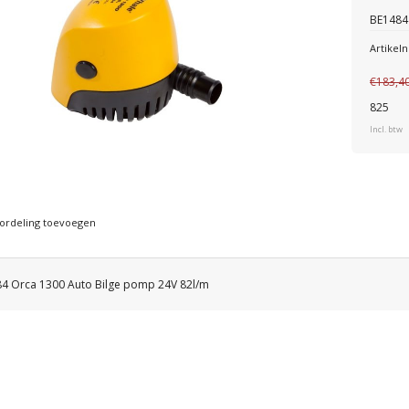
BE1484
Artike
€183,4
825
Incl. btw
ordeling toevoegen
4 Orca 1300 Auto Bilge pomp 24V 82l/m