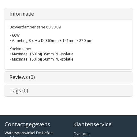
Informatie
Boxverdamper serie 80 VD09
• 60W
• Afmeting B x H x D: 365mm x 141mm x 270mm
Koelvolume:
• Maximaal 160l bij 35mm PU-isolatie
• Maximaal 180l bij 50mm PU-isolatie
Reviews (0)
Tags (0)
Contactgegevens
Klantenservice
Watersportwinkel De Liefde
Over ons