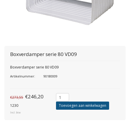
Boxverdamper serie 80 VD09
Boxverdamper serie 80 VD09
Artikelnummer:
90180009
€246,20
€273,55
1230
Toevoegen aan winkelwagen
Incl. btw