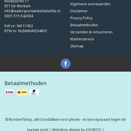
Moleburren 11
Algemene voorwaarden
8711JA Workum
info@watersportwinkeldeliefde.nl
Disclaimer
0031-515 542004
Privacy Policy
Betaalmethoden
KVK nr: 94111952
BTW nr: NL866640204B01
Verzenden & retourneren
Klantenservice
Sitemap
Betaalmethoden
© Bootverfshop, alle bootlakken voor plezier- en beroepsvaart tegen de
laagste prijs! | Webshop design by
OOSEOO
|