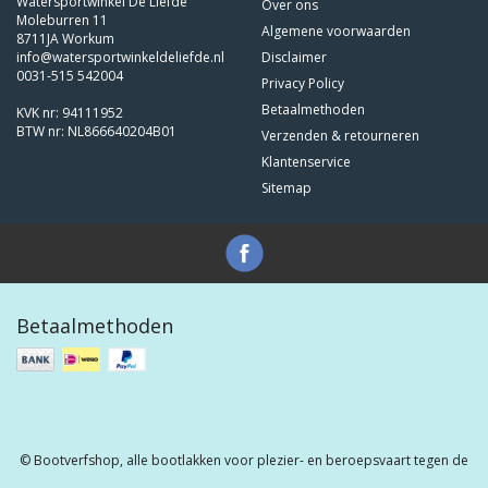
Watersportwinkel De Liefde
Over ons
aflakmaterialen die allemaal van topkwaliteit zijn en borg staan voor een
Moleburren 11
perfect resultaat.
Algemene voorwaarden
8711JA Workum
info@watersportwinkeldeliefde.nl
Disclaimer
Onderhoud
0031-515 542004
Privacy Policy
Voor een blijvende en duurzame bescherming van uw schip zijn er
Betaalmethoden
diverse onderhoudsproducten beschikbaar die garant staan voor een
KVK nr: 94111952
langdurig resultaat en uw kostbare bezit in topconditie houden.
BTW nr: NL866640204B01
Verzenden & retourneren
Klantenservice
Op onze
pagina met handleidingen
vindt u een uitgebreide instructies
voor het aanbrengen van alle producten voor het beste resultaat.
Sitemap
Betaalmethoden
© Bootverfshop, alle bootlakken voor plezier- en beroepsvaart tegen de