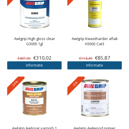
Awlgrip
High gloss clear
Awlgrip
Kwastharder aflak
G3005 1gl
H3002 Cat3
€310,02
€85,87
€407,92
€114,49
Informatie
Informatie
-24%
-6%
Awlgrip
Awlspar varnish 1
Awlgrip
Awlwood primer