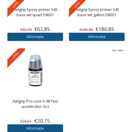
-24%
-24%
Awlgrip
Epoxy primer 545
Awlgrip
Epoxy primer 545
base wit quart D8001
base wit gallon D8001
€62,85
€186,85
€82,70
€245,86
Informatie
Informatie
Incl. btw
-24%
Awlgrip
Pro-cure X-98 fast
accelerator 2oz
€20,15
€26,51
Informatie