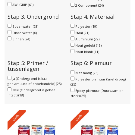
AWLGRIP
(60)
2 Component
(24)
Stap 3: Ondergrond
Stap 4: Materiaal
Bovenwater
(28)
Polyester
(19)
Onderwater
(6)
Staal
(21)
Binnen
(24)
Aluminium
(22)
Hout gedekt
(19)
Hout blank
(11)
Stap 5: Primer /
Stap 6: Plamuur
tussenlagen
Niet nodig
(25)
Ja (Ondergrond is kaal
Polyester plamuur (Snel droog)
geplamuurd of onbehandeld)
(25)
(25)
Nee (Ondergrond is geheel
Epoxy plamuur (Duurzaam en
intact)
(18)
sterk)
(25)
-24%
-24%