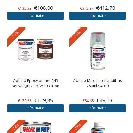
€108,00
€412,70
€135,53
€515,87
Informatie
Informatie
-24%
-24%
Awlgrip
Epoxy primer 545
Awlgrip
Max cor cf spuitbus
set wit/grijs 0.5/2/10 gallon
250ml S4010
€129,85
€49,13
€170,86
€64,65
Informatie
Informatie
-24%
-25%