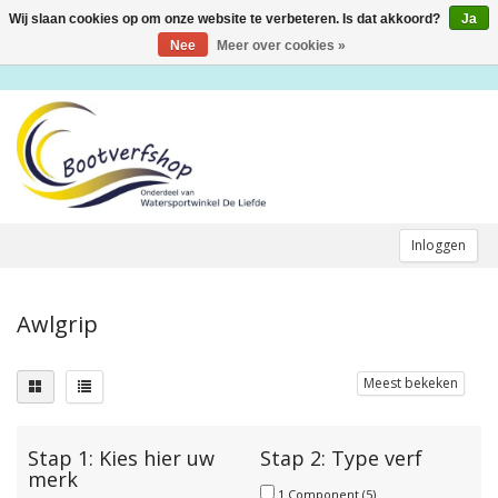
Wij slaan cookies op om onze website te verbeteren. Is dat akkoord?
Ja
Toggle
navigation
Nee
Meer over cookies »
Inloggen
Awlgrip
Meest bekeken
Stap 1: Kies hier uw
Stap 2: Type verf
merk
1 Component
(5)