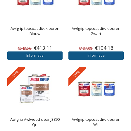
Awlgrip
topcoat div. kleuren
Awlgrip
topcoat div. kleuren
Blauw
Zwart
€413,11
€104,18
€543,56
€137,08
Informatie
Informatie
-20%
-20%
Awlgrip
Awlwood clear J3890
Awlgrip
topcoat div. kleuren
Qrt
Wit