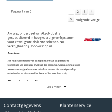
Pagina 1 van 5
1
2
3
4
5
Volgende Vorige
Awlgrip, onderdeel van AkzoNobel is
gespecialiseerd in hoogwaardige verfsystemen
voor zowel grote als kleine schepen. Nu
verkrijgbaar bij Bootvershop.nl!
Assortiment
Het ruime assortiment van dit topmerk bestaat uit primers en
topcoatings van zeer hoge kwaliteit. De producten worden gebruikt door
werven van megajachten maar ook door mensen die hun eigen schip
onderhouden en uitsluitend het beste willen voor hun schip.
Alles voor boven de waterlijn
Lees meer
Dit merk is gespecialiseerd in verfsystem voor boven de waterlijn. Er
zijn veel mogelijkheden als het gaat om kleur. Voor ieder materiaal en
elke ondergrond is er een perfecte oplossing in de vorm van een
hoogwaardig product.
Contactgegevens
Klantenservice
Het assortiment bestaat uit fillers, primers, verfsystemen en