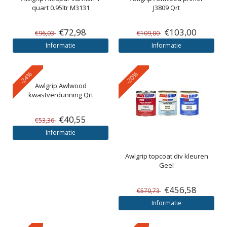
quart 0.95ltr M3131
J3809 Qrt
€72,98
€103,00
€96,03
€109,00
Informatie
Informatie
-24%
-20%
Awlgrip
Awlwood
kwastverdunning Qrt
€40,55
€53,36
Informatie
Awlgrip
topcoat div kleuren
Geel
€456,58
€570,73
Informatie