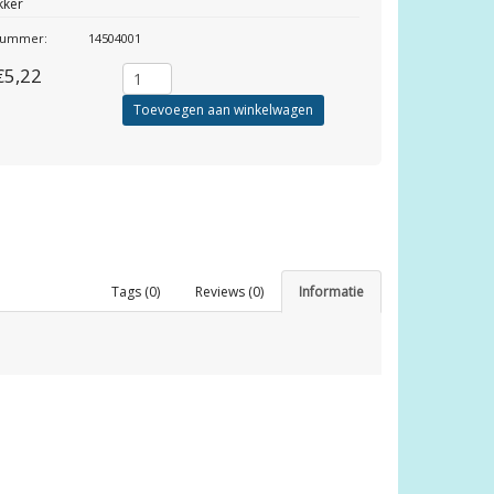
kker
lnummer:
14504001
€5,22
Toevoegen aan winkelwagen
Tags (0)
Reviews (0)
Informatie