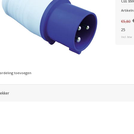
CEE ste
Artike
€5,80
25
Incl. btw
ordeling toevoegen
tekker