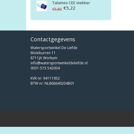
Talamex
CEE stekker
€5,22
€5,80
Contactgegevens
Watersportwinkel De Liefde
Moleburren 11
8711JA Workum
info@watersportwinkeldeliefde.nl
0031-515 542004
KVK nr: 94111952
BTW nr: NL866640204B01