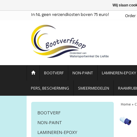
Wij slaan coo
BOOTVERF
NON-PAINT
LAMINEREN-EPOXY
PERS, BESCHERMING
SMEERMIDDELEN
RAAMRUBB
Home
»
C
BOOTVERF
NON-PAINT
LAMINEREN-EPOXY