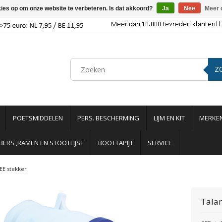
kies op om onze website te verbeteren. Is dat akkoord?
Ja
Nee
Meer 
Z
POETSMIDDELEN
PERS. BESCHERMING
LIJM EN KIT
MERKE
ERS ,RAMEN EN STOOTLIJST
BOOTTAPIJT
SERVICE
EE stekker
Tala