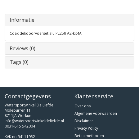
Informatie
Coax dekdoorvoerset alu PL259 A2-kit4A
Reviews (0)
Tags (0)
Contactgegevens
Klantenservice
Watersportwinkel De Liefde
Over ons
Moleburren 11
Algemene voorwaarden
8711JA Workum
info@watersportwinkeldeliefde.nl
Disclaimer
0031-515 542004
Privacy Policy
Betaalmethoden
KVK nr: 94111952