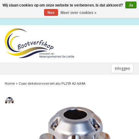
Wij slaan cookies op om onze website te verbeteren. Is dat akkoord?
Ja
Toggle
navigation
Nee
Meer over cookies »
Inloggen
Home
»
Coax dekdoorvoerset alu PL259 A2-kit4A