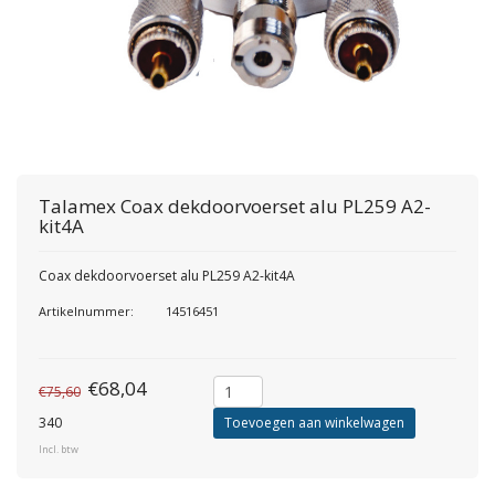
Talamex
Coax dekdoorvoerset alu PL259 A2-
kit4A
Coax dekdoorvoerset alu PL259 A2-kit4A
Artikelnummer:
14516451
€68,04
€75,60
340
Toevoegen aan winkelwagen
Incl. btw