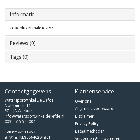
Informatie
Coax plug N-male RA158
Reviews (0)
Tags (0)
Contactgegevens
Klantenservice
Watersportwinkel De Liefde
Over ons
Moleburren 11
Algemene voorwaarden
8711JA Workum
info@watersportwinkeldeliefde.nl
Disclaimer
0031-515 542004
Privacy Policy
Betaalmethoden
KVK nr: 94111952
BTW nr: NL866640204B01
Verzenden & retourneren