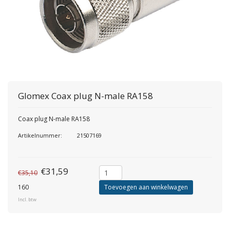
Glomex
Coax plug N-male RA158
Coax plug N-male RA158
Artikelnummer:
21507169
€31,59
€35,10
160
Toevoegen aan winkelwagen
Incl. btw