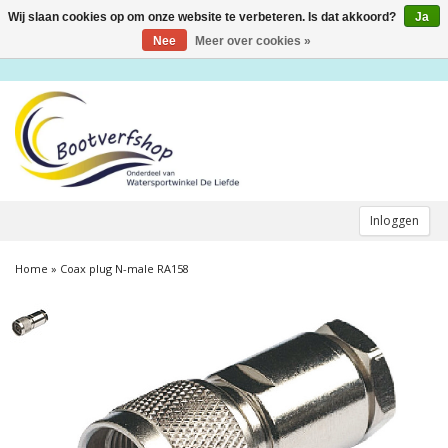
Wij slaan cookies op om onze website te verbeteren. Is dat akkoord?
Ja
Toggle
navigation
Nee
Meer over cookies »
Inloggen
Home
»
Coax plug N-male RA158