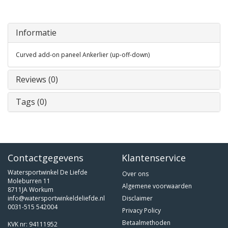
Informatie
Curved add-on paneel Ankerlier (up-off-down)
Reviews (0)
Tags (0)
Contactgegevens
Klantenservice
Watersportwinkel De Liefde
Over ons
Moleburren 11
Algemene voorwaarden
8711JA Workum
info@watersportwinkeldeliefde.nl
Disclaimer
0031-515 542004
Privacy Policy
Betaalmethoden
KVK nr: 94111952