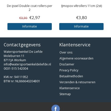
De ijssel
Double coat rollers per
IJmopox viltrollers 11cm (2st)
2
€2,97
€3,80
€3,30
Informatie
Informatie
Contactgegevens
Klantenservice
Watersportwinkel De Liefde
Over ons
Moleburren 11
Algemene voorwaarden
8711JA Workum
info@watersportwinkeldeliefde.nl
Disclaimer
0031-515 542004
Privacy Policy
Betaalmethoden
KVK nr: 94111952
BTW nr: NL866640204B01
Verzenden & retourneren
Klantenservice
Sitemap