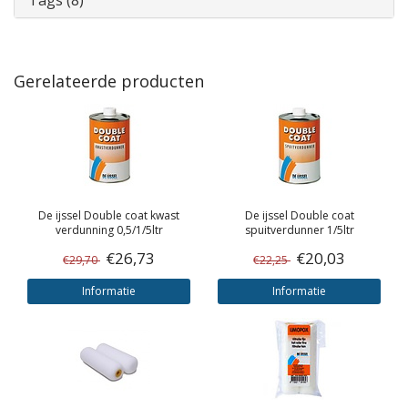
Tags (8)
Gerelateerde producten
De ijssel
Double coat kwast
De ijssel
Double coat
verdunning 0,5/1/5ltr
spuitverdunner 1/5ltr
€26,73
€20,03
€29,70
€22,25
Informatie
Informatie