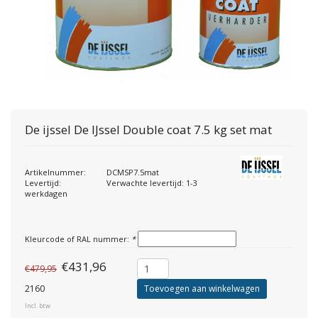
De ijssel
De IJssel Double coat 7.5 kg set mat
Artikelnummer:
DCMSP7.5mat
Levertijd:
Verwachte levertijd: 1-3
werkdagen
Kleurcode of RAL nummer:
*
€431,96
€479,95
2160
Toevoegen aan winkelwagen
Incl. btw