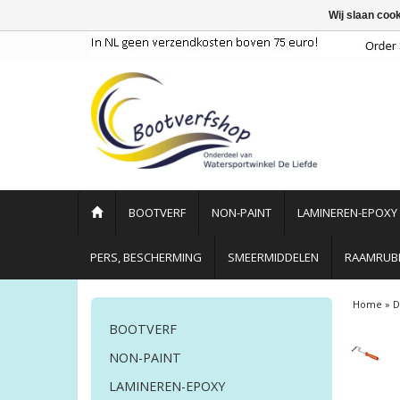
Wij slaan coo
BOOTVERF
NON-PAINT
LAMINEREN-EPOXY
PERS, BESCHERMING
SMEERMIDDELEN
RAAMRUBB
Home
»
D
BOOTVERF
NON-PAINT
LAMINEREN-EPOXY