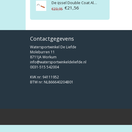
De ijssel
Double Coat Aluminium ontluchtingsroller
€21,56
€23,95
Contactgegevens
Watersportwinkel De Liefde
Moleburren 11
8711JA Workum
info@watersportwinkeldeliefde.nl
0031-515 542004
KVK nr: 94111952
BTW nr: NL866640204B01