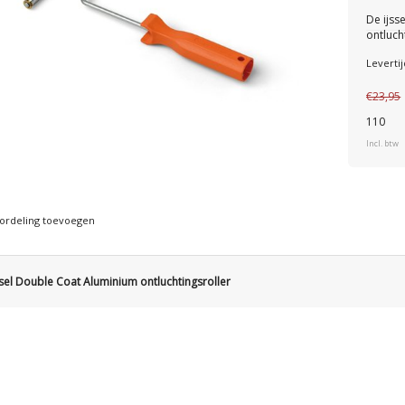
De ijss
ontluch
Levertij
€23,95
110
Incl. btw
ordeling toevoegen
ssel Double Coat Aluminium ontluchtingsroller