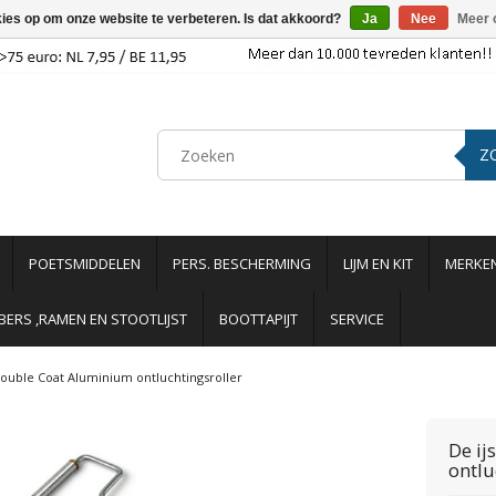
kies op om onze website te verbeteren. Is dat akkoord?
Ja
Nee
Meer 
Z
POETSMIDDELEN
PERS. BESCHERMING
LIJM EN KIT
MERKE
ERS ,RAMEN EN STOOTLIJST
BOOTTAPIJT
SERVICE
ouble Coat Aluminium ontluchtingsroller
De ij
ontlu