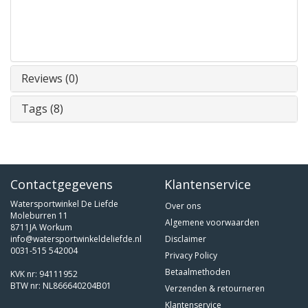
Reviews (0)
Tags (8)
Contactgegevens
Klantenservice
Watersportwinkel De Liefde
Over ons
Moleburren 11
Algemene voorwaarden
8711JA Workum
info@watersportwinkeldeliefde.nl
Disclaimer
0031-515 542004
Privacy Policy
Betaalmethoden
KVK nr: 94111952
BTW nr: NL866640204B01
Verzenden & retourneren
Klantenservice