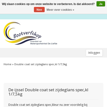
Wij slaan cookies op om onze website te verbeteren. Is dat akkoord?
Ja
Toggle
navigation
Nee
Meer over cookies »
Inloggen
Home
»
Double coat set zijdeglans spec,kl 1/7,5kg
De ijssel
Double coat set zijdeglans spec,kl
1/7,5kg
Double coat set zijdeglans spec,kleur nu zeer voordelig bij