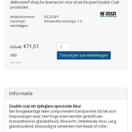
deBootverf shop,De leverancier voor al uw De ijssel Double Coat
producten,
Artikelnummer:
DCZGSP1
Levertijd:
Verwachte levertijd: 1-3
werkdagen
€71,51
€79,45
360
Toevoegen aan winkelwagen
Incl. btw
Informatie
Double coat set zijdeglans spececiale kleur
Een hoogwaardige twee componenten transparante dd lak voor
toepassingen waar zeer hoge eisen worden gesteld aan
krasvastheid en glansbehoud, Kleurecht, Uitstekende vloei, Lang
glanshoudend, Eenvoudig te verwerken met kwast of roller,