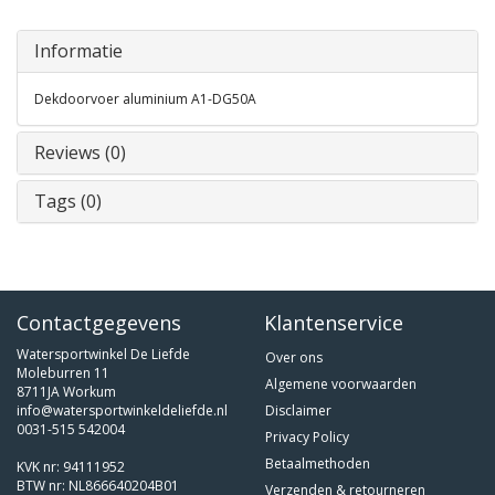
Informatie
Dekdoorvoer aluminium A1-DG50A
Reviews (0)
Tags (0)
Contactgegevens
Klantenservice
Watersportwinkel De Liefde
Over ons
Moleburren 11
Algemene voorwaarden
8711JA Workum
info@watersportwinkeldeliefde.nl
Disclaimer
0031-515 542004
Privacy Policy
Betaalmethoden
KVK nr: 94111952
BTW nr: NL866640204B01
Verzenden & retourneren