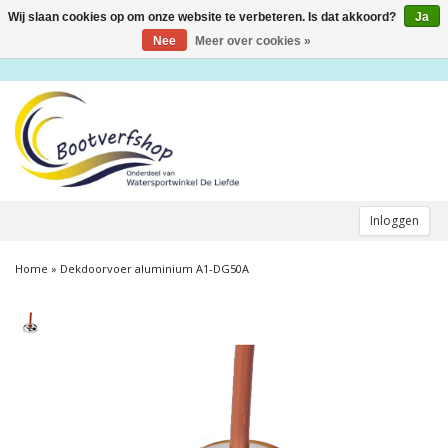
Wij slaan cookies op om onze website te verbeteren. Is dat akkoord?
Ja
Toggle
navigation
Nee
Meer over cookies »
Inloggen
Home
»
Dekdoorvoer aluminium A1-DG50A