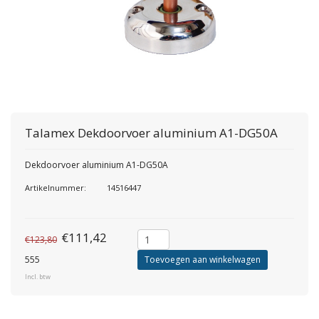
Talamex
Dekdoorvoer aluminium A1-DG50A
Dekdoorvoer aluminium A1-DG50A
Artikelnummer:
14516447
€111,42
€123,80
555
Toevoegen aan winkelwagen
Incl. btw