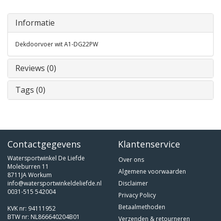
Informatie
Dekdoorvoer wit A1-DG22PW
Reviews (0)
Tags (0)
Contactgegevens
Klantenservice
Watersportwinkel De Liefde
Over ons
Moleburren 11
Algemene voorwaarden
8711JA Workum
info@watersportwinkeldeliefde.nl
Disclaimer
0031-515 542004
Privacy Policy
Betaalmethoden
KVK nr: 94111952
BTW nr: NL866640204B01
Verzenden & retourneren