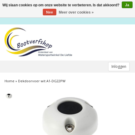
Wij slaan cookies op om onze website te verbeteren. Is dat akkoord?
Ja
Toggle
navigation
Nee
Meer over cookies »
Inloggen
Home
»
Dekdoorvoer wit A1-DG22PW