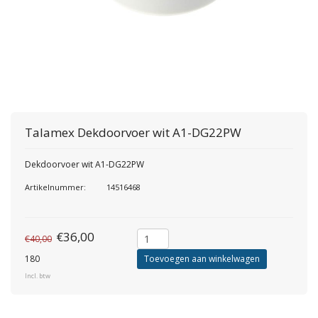
Talamex
Dekdoorvoer wit A1-DG22PW
Dekdoorvoer wit A1-DG22PW
Artikelnummer:
14516468
€36,00
€40,00
180
Toevoegen aan winkelwagen
Incl. btw