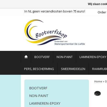
Wij slaan coo
BOOTVERF
NON-PAINT
LAMINEREN-EPOXY
PERS, BESCHERMING
SMEERMIDDELEN
RAAMRUBB
Home
»
D
BOOTVERF
NON-PAINT
LAMINEREN-EPOXY