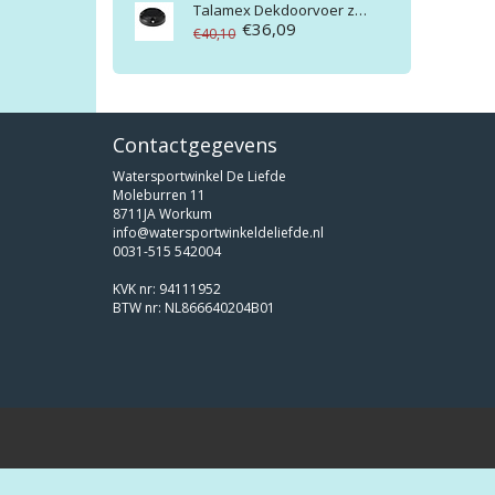
Talamex
Dekdoorvoer zwart A1-DG30PB
€36,09
€40,10
Contactgegevens
Watersportwinkel De Liefde
Moleburren 11
8711JA Workum
info@watersportwinkeldeliefde.nl
0031-515 542004
KVK nr: 94111952
BTW nr: NL866640204B01