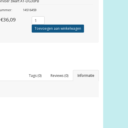
rvoer zwart A1-DG30PB
lnummer:
14516459
€36,09
Toevoegen aan winkelwagen
Tags (0)
Reviews (0)
Informatie