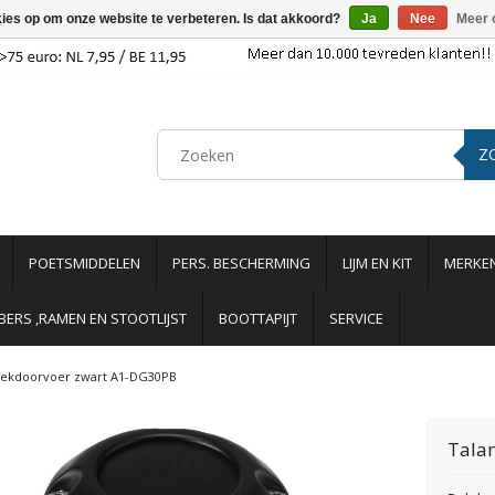
kies op om onze website te verbeteren. Is dat akkoord?
Ja
Nee
Meer 
Z
POETSMIDDELEN
PERS. BESCHERMING
LIJM EN KIT
MERKE
ERS ,RAMEN EN STOOTLIJST
BOOTTAPIJT
SERVICE
ekdoorvoer zwart A1-DG30PB
Tala