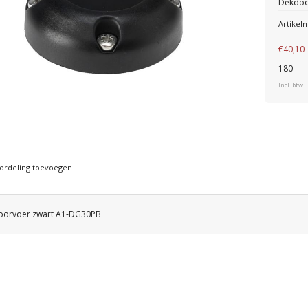
Dekdoo
Artike
€40,10
180
Incl. btw
ordeling toevoegen
orvoer zwart A1-DG30PB