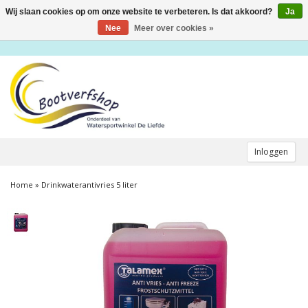
Wij slaan cookies op om onze website te verbeteren. Is dat akkoord?
Ja
Toggle
navigation
Nee
Meer over cookies »
Inloggen
Home
»
Drinkwaterantivries 5 liter