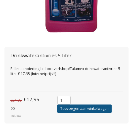
Drinkwaterantivries 5 liter
Pallet aanbieding bij bootverfshop!Talamex drinkwaterantivries 5
liter € 17.95 (Internetprijs!!!)
€17,95
€24,95
90
Toevoegen aan winkelwagen
Incl. btw