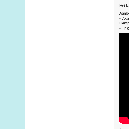
Het k
Aanbe
- Voo
Hempe
- Opg