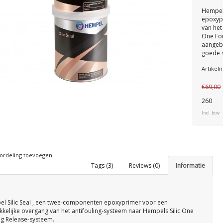
Hempel 
epoxyp
van het
One Fo
aangebr
goede 
Artike
€69,00
260
Incl. btw
ordeling toevoegen
Tags (3)
Reviews (0)
Informatie
l Silic Seal , een twee-componenten epoxyprimer voor een
kelijke overgang van het antifouling-systeem naar Hempels Silic One
ng Release-systeem.