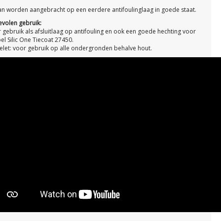
an worden aangebracht op een eerdere antifoulinglaag in goede staat.
volen gebruik:
r gebruik als afsluitlaag op antifouling en ook een goede hechting voor
l Silic One Tiecoat 27450.
elet: voor gebruik op alle ondergronden behalve hout.