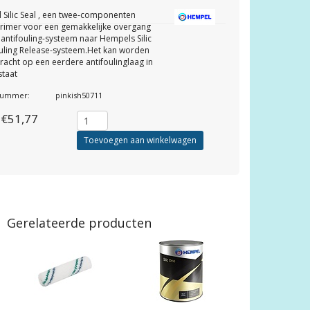
Silic Seal , een twee-componenten
rimer voor een gemakkelijke overgang
 antifouling-systeem naar Hempels Silic
uling Release-systeem.Het kan worden
acht op een eerdere antifoulinglaag in
staat
lnummer:
pinkish50711
€51,77
Toevoegen aan winkelwagen
Gerelateerde producten