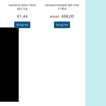
Vachtrol nylon 10cm
Hempel
Hempel Silic One
651126
77450
€1,44
€68,00
€90,87
Koop nu
Koop nu