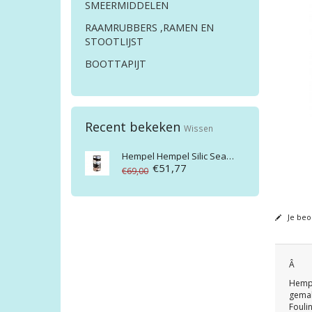
SMEERMIDDELEN
RAAMRUBBERS ,RAMEN EN
STOOTLIJST
BOOTTAPIJT
Recent bekeken
Wissen
Hempel
Hempel Silic Seal 45441 0,75 ltr
€51,77
€69,00
Je beo
Â
Hempe
gemak
Fouli