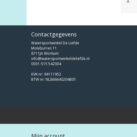
Â
Contactgegevens
Watersportwinkel De Liefde
Moleburren 11
8711JA Workum
info@watersportwinkeldeliefde.nl
0031-515 542004
KVK nr: 94111952
BTW nr: NL866640204B01
Mijn account