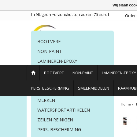
Wij slaan coo
BOOTVERF
NON-PAINT
LAMINEREN-EPOXY
POETSMIDDELEN
BOOTVERF
NON-PAINT
LAMINEREN-EPOXY
PERS. BESCHERMING
PERS, BESCHERMING
SMEERMIDDELEN
RAAMRUBB
LIJM EN KIT
MERKEN
Home
»
H
WATERSPORTARTIKELEN
ZEILEN REINIGEN
PERS, BESCHERMING