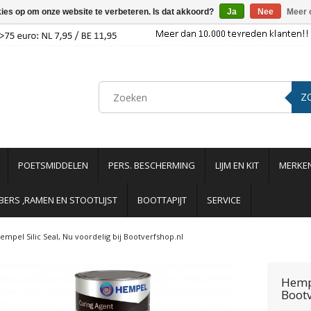
kies op om onze website te verbeteren. Is dat akkoord?
Ja
Nee
Meer 
Z
POETSMIDDELEN
PERS. BESCHERMING
LIJM EN KIT
MERKE
ERS ,RAMEN EN STOOTLIJST
BOOTTAPIJT
SERVICE
empel Silic Seal, Nu voordelig bij Bootverfshop.nl
Hemp
Bootv