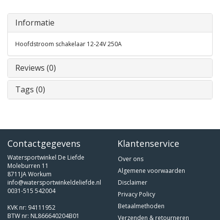
Informatie
Hoofdstroom schakelaar 12-24V 250A
Reviews (0)
Tags (0)
Contactgegevens
Klantenservice
Watersportwinkel De Liefde
Over ons
Moleburren 11
Algemene voorwaarden
8711JA Workum
info@watersportwinkeldeliefde.nl
Disclaimer
0031-515 542004
Privacy Policy
Betaalmethoden
KVK nr: 94111952
BTW nr: NL866640204B01
Verzenden & retourneren