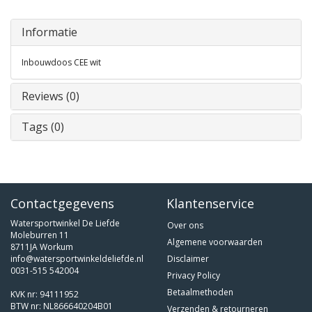
Informatie
Inbouwdoos CEE wit
Reviews (0)
Tags (0)
Contactgegevens
Klantenservice
Watersportwinkel De Liefde
Over ons
Moleburren 11
Algemene voorwaarden
8711JA Workum
info@watersportwinkeldeliefde.nl
Disclaimer
0031-515 542004
Privacy Policy
Betaalmethoden
KVK nr: 94111952
BTW nr: NL866640204B01
Verzenden & retourneren