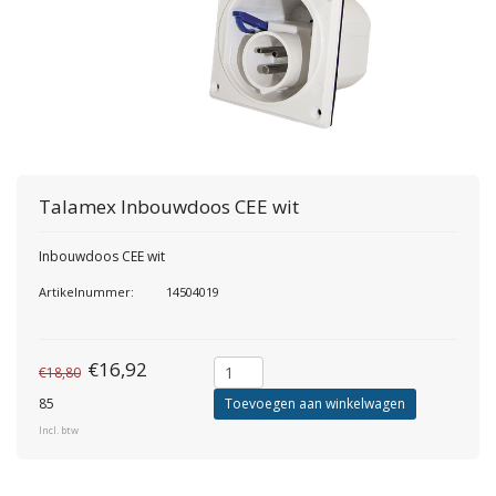
Talamex
Inbouwdoos CEE wit
Inbouwdoos CEE wit
Artikelnummer:
14504019
€16,92
€18,80
85
Toevoegen aan winkelwagen
Incl. btw