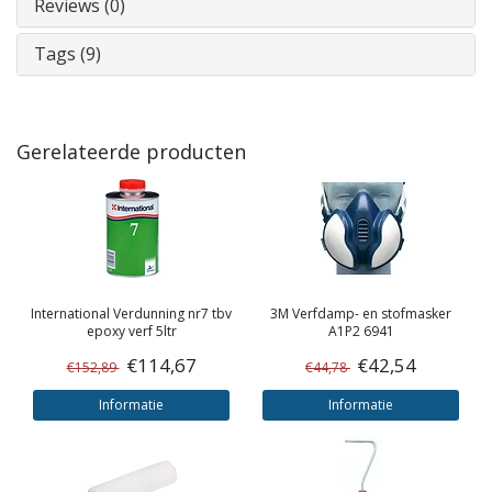
Reviews (0)
Tags (9)
Gerelateerde producten
International
Verdunning nr7 tbv
3M
Verfdamp- en stofmasker
epoxy verf 5ltr
A1P2 6941
€114,67
€42,54
€152,89
€44,78
Informatie
Informatie