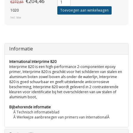
€204,46
€272,61
1020
Toevoegen aan winkelwagen
Incl. btw
Informatie
International Interprime 820
Interprime 820 is een high-performance 2-componenten epoxy
primer, Interprime 820 is geschikt voor het schilderen van stalen en
aluminium boten zowel boven als onder de waterlijn, Interprime
820 is goed schuurbaar en geeft uitstekende anticorrosieve
bescherming, Interprime 820 wordt geleverd in 2 contrasterende
kleuren voor identificatie bij het overschilderen van uw stalen of
aluminium boot,
Bijbehorende informatie
Â Technisch informatieblad
Â Werkwijze aanbrenegen van primers van InternationalÂ