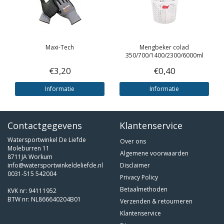
Maxi-Tech
Mengbeker colad
350/700/1400/2300/6000ml
€3,20
€0,40
Informatie
Informatie
Contactgegevens
Klantenservice
Watersportwinkel De Liefde
Over ons
Moleburren 11
Algemene voorwaarden
8711JA Workum
info@watersportwinkeldeliefde.nl
Disclaimer
0031-515 542004
Privacy Policy
Betaalmethoden
KVK nr: 94111952
BTW nr: NL866640204B01
Verzenden & retourneren
Klantenservice