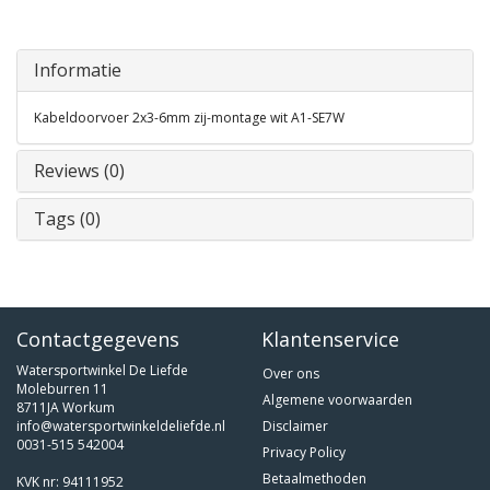
Informatie
Kabeldoorvoer 2x3-6mm zij-montage wit A1-SE7W
Reviews (0)
Tags (0)
Contactgegevens
Klantenservice
Watersportwinkel De Liefde
Over ons
Moleburren 11
Algemene voorwaarden
8711JA Workum
info@watersportwinkeldeliefde.nl
Disclaimer
0031-515 542004
Privacy Policy
Betaalmethoden
KVK nr: 94111952