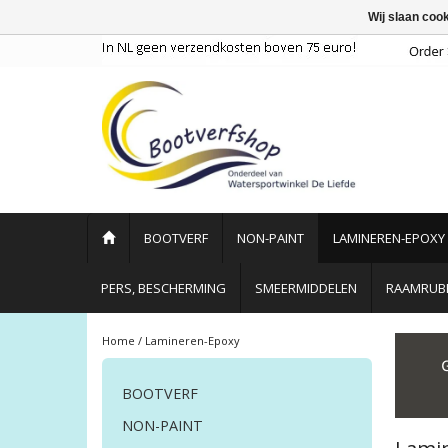
Wij slaan coo
BOOTVERF
NON-PAINT
LAMINEREN-EPOXY
PERS, BESCHERMING
SMEERMIDDELEN
RAAMRUBB
Home
/
Lamineren-Epoxy
BOOTVERF
NON-PAINT