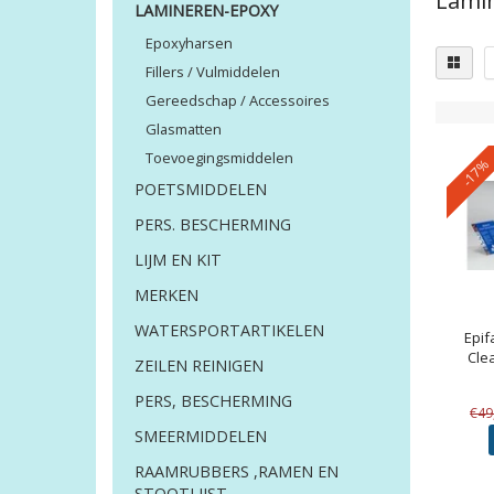
Lami
LAMINEREN-EPOXY
Epoxyharsen
Fillers / Vulmiddelen
Gereedschap / Accessoires
Glasmatten
Toevoegingsmiddelen
-17%
POETSMIDDELEN
PERS. BESCHERMING
LIJM EN KIT
MERKEN
WATERSPORTARTIKELEN
Epi
Cle
ZEILEN REINIGEN
PERS, BESCHERMING
€49
SMEERMIDDELEN
RAAMRUBBERS ,RAMEN EN
STOOTLIJST