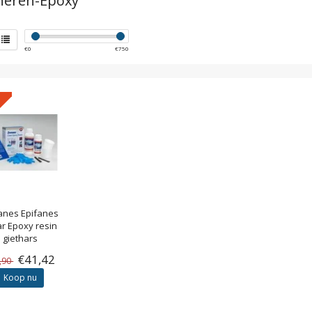
neren-Epoxy
€
0
€
750
fanes
Epifanes
ar Epoxy resin
giethars
€41,42
,90
Koop nu