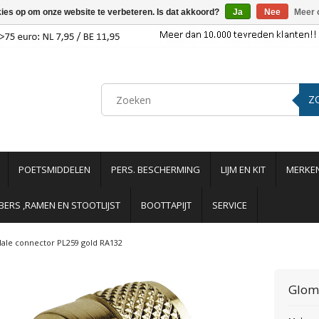
kies op om onze website te verbeteren. Is dat akkoord?
Ja
Nee
Meer 
Z
POETSMIDDELEN
PERS. BESCHERMING
LIJM EN KIT
MERKE
ERS ,RAMEN EN STOOTLIJST
BOOTTAPIJT
SERVICE
ale connector PL259 gold RA132
Glom