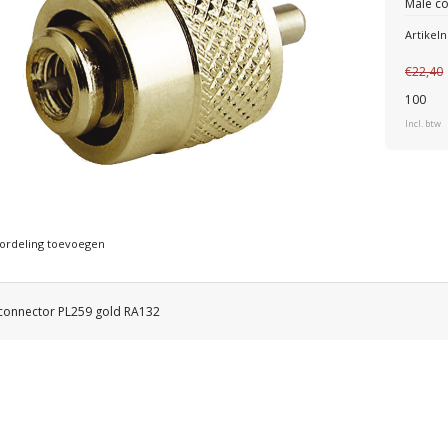
Male c
Artike
€22,40
100
Incl. btw
ordeling toevoegen
connector PL259 gold RA132