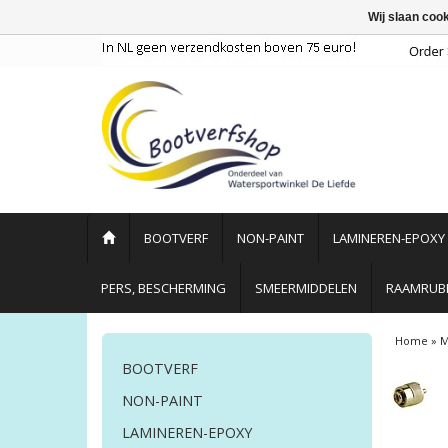
Wij slaan coo
BOOTVERF
NON-PAINT
LAMINEREN-EPOXY
PERS, BESCHERMING
SMEERMIDDELEN
RAAMRUBB
Home
»
M
BOOTVERF
NON-PAINT
LAMINEREN-EPOXY