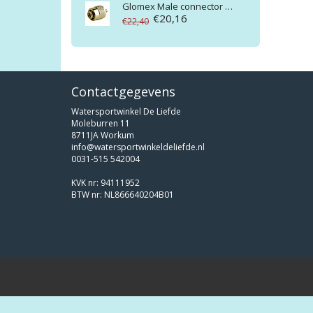
Glomex
Male connector PL259 gold RA132
€20,16
€22,40
Contactgegevens
Watersportwinkel De Liefde
Moleburren 11
8711JA Workum
info@watersportwinkeldeliefde.nl
0031-515 542004
KVK nr: 94111952
BTW nr: NL866640204B01