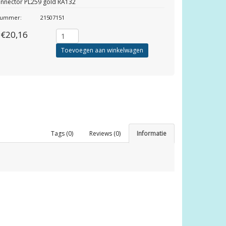
onnector PL259 gold RA132
lnummer:
21507151
€20,16
Toevoegen aan winkelwagen
Tags (0)
Reviews (0)
Informatie