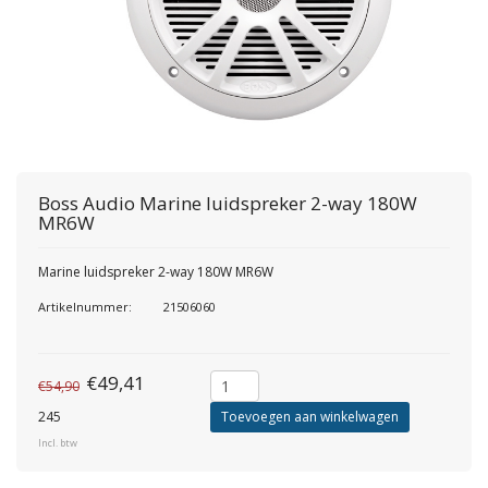
Boss Audio
Marine luidspreker 2-way 180W
MR6W
Marine luidspreker 2-way 180W MR6W
Artikelnummer:
21506060
€49,41
€54,90
245
Toevoegen aan winkelwagen
Incl. btw