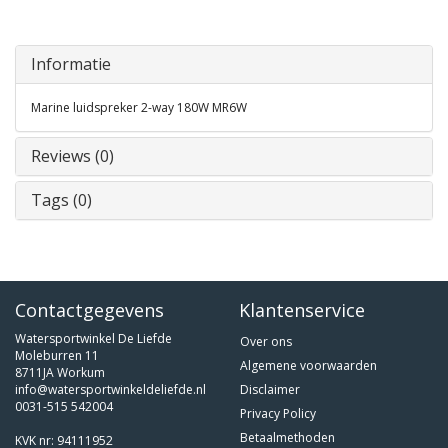
Informatie
Marine luidspreker 2-way 180W MR6W
Reviews (0)
Tags (0)
Contactgegevens
Klantenservice
Watersportwinkel De Liefde
Over ons
Moleburren 11
Algemene voorwaarden
8711JA Workum
info@watersportwinkeldeliefde.nl
Disclaimer
0031-515 542004
Privacy Policy
Betaalmethoden
KVK nr: 94111952