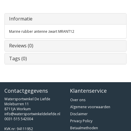
Informatie
Marine rubber antenne zwart MRANT12
Reviews (0)
Tags (0)
Contactgegevens
Klantenservice
Watersportwinkel De Liefde
Over ons
Moleburren 11
Algemene voorwaarden
8711JA Workum
info@watersportwinkeldeliefde.nl
Disclaimer
0031-515 542004
Privacy Policy
Betaalmethoden
KVK nr: 94111952