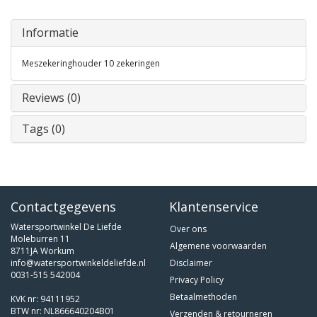
Informatie
Meszekeringhouder 10 zekeringen
Reviews (0)
Tags (0)
Contactgegevens
Klantenservice
Watersportwinkel De Liefde
Over ons
Moleburren 11
Algemene voorwaarden
8711JA Workum
info@watersportwinkeldeliefde.nl
Disclaimer
0031-515 542004
Privacy Policy
Betaalmethoden
KVK nr: 94111952
BTW nr: NL866640204B01
Verzenden & retourneren