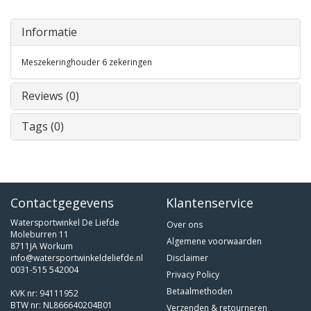
Informatie
Meszekeringhouder 6 zekeringen
Reviews (0)
Tags (0)
Contactgegevens
Klantenservice
Watersportwinkel De Liefde
Over ons
Moleburren 11
Algemene voorwaarden
8711JA Workum
info@watersportwinkeldeliefde.nl
Disclaimer
0031-515 542004
Privacy Policy
Betaalmethoden
KVK nr: 94111952
BTW nr: NL866640204B01
Verzenden & retourneren