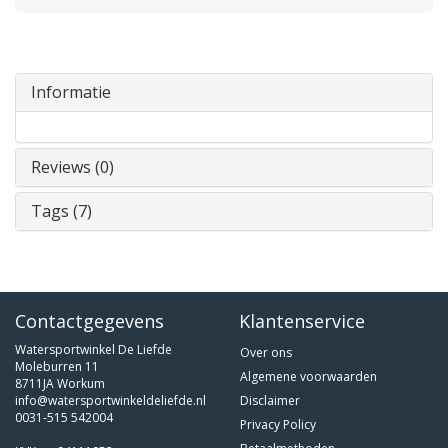
Informatie
Reviews (0)
Tags (7)
Contactgegevens
Klantenservice
Watersportwinkel De Liefde
Over ons
Moleburren 11
Algemene voorwaarden
8711JA Workum
info@watersportwinkeldeliefde.nl
Disclaimer
0031-515 542004
Privacy Policy