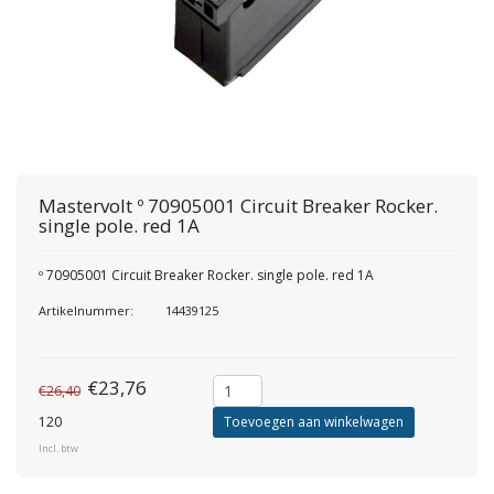
Mastervolt
º 70905001 Circuit Breaker Rocker.
single pole. red 1A
º 70905001 Circuit Breaker Rocker. single pole. red 1A
Artikelnummer:
14439125
€23,76
€26,40
120
Toevoegen aan winkelwagen
Incl. btw