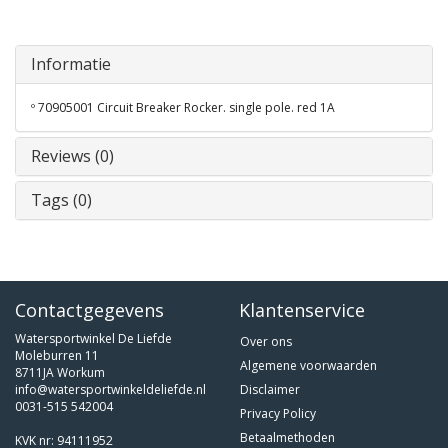
Informatie
º 70905001 Circuit Breaker Rocker. single pole. red 1A
Reviews (0)
Tags (0)
Contactgegevens
Klantenservice
Watersportwinkel De Liefde
Over ons
Moleburren 11
Algemene voorwaarden
8711JA Workum
info@watersportwinkeldeliefde.nl
Disclaimer
0031-515 542004
Privacy Policy
Betaalmethoden
KVK nr: 94111952