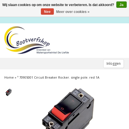
Wij slaan cookies op om onze website te verbeteren. Is dat akkoord?
Ja
Toggle
navigation
Nee
Meer over cookies »
Inloggen
Home
»
º 70905001 Circuit Breaker Rocker. single pole. red 1A