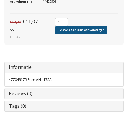
Artikelnummer:
14425909
€11,07
€12,30
55
Toevoegen aan winkelwagen
Incl. btw
Informatie
º 77049175 Fuse ANL 175A
Reviews (0)
Tags (0)