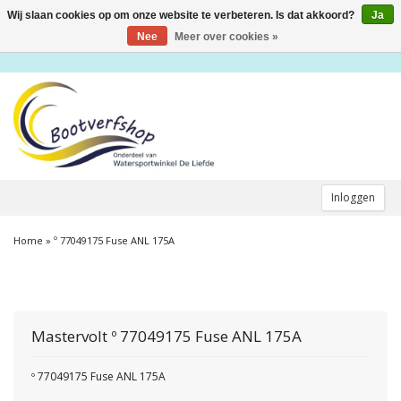
Wij slaan cookies op om onze website te verbeteren. Is dat akkoord?
Ja
Toggle
navigation
Nee
Meer over cookies »
Inloggen
Home
»
º 77049175 Fuse ANL 175A
Mastervolt
º 77049175 Fuse ANL 175A
º 77049175 Fuse ANL 175A