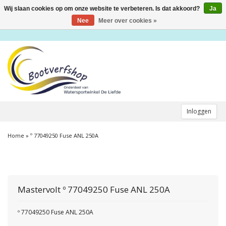
Wij slaan cookies op om onze website te verbeteren. Is dat akkoord?
Ja
Toggle
navigation
Nee
Meer over cookies »
Inloggen
Home
»
º 77049250 Fuse ANL 250A
Mastervolt
º 77049250 Fuse ANL 250A
º 77049250 Fuse ANL 250A