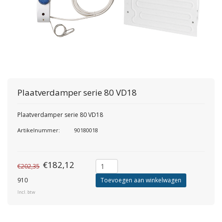
Plaatverdamper serie 80 VD18
Plaatverdamper serie 80 VD18
Artikelnummer:
90180018
€182,12
€202,35
910
Toevoegen aan winkelwagen
Incl. btw