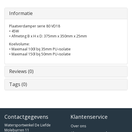
Informatie
Plaatverdamper serie 80 VD18
• 45W
• Afmeting B x H x D: 375mm x 350mm x 25mm
Koelvolume:
• Maximaal 100l bij 35mm PU-isolatie
• Maximaal 150l bij 50mm PU-isolatie
Reviews (0)
Tags (0)
Contactgegevens
Klantenservice
Watersportwinkel De Liefde
Over ons
Moleburren 11