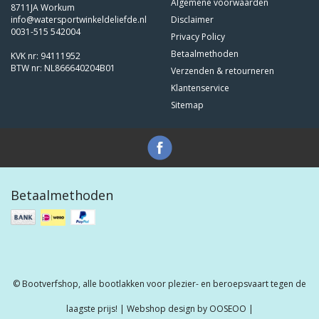
Algemene voorwaarden
8711JA Workum
info@watersportwinkeldeliefde.nl
Disclaimer
0031-515 542004
Privacy Policy
Betaalmethoden
KVK nr: 94111952
BTW nr: NL866640204B01
Verzenden & retourneren
Klantenservice
Sitemap
Betaalmethoden
© Bootverfshop, alle bootlakken voor plezier- en beroepsvaart tegen de
laagste prijs! | Webshop design by
OOSEOO
|