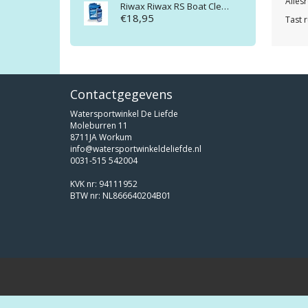
Alles
Riwax
Riwax RS Boat Clean 1 liter
€18,95
Tast 
Contactgegevens
Watersportwinkel De Liefde
Moleburren 11
8711JA Workum
info@watersportwinkeldeliefde.nl
0031-515 542004
KVK nr: 94111952
BTW nr: NL866640204B01