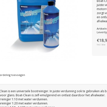
Boat-Cl
juiste 
motorre
zorgt v
en ontl
afvalwa
Artike
Levertij
€18,
Incl. btw
ordeling toevoegen
Clean is een universele bootreiniger. In juiste verdunning ook te gebruiken als 
 voor glans. Boat-Clean is zelf-emulgerend en ontlast daardoor het afvalwater.
reiniger 1:10 met water verdunnen.
nreiniger 1:20 met water verdunnen.