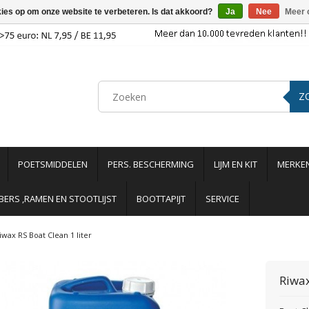
kies op om onze website te verbeteren. Is dat akkoord?
Ja
Nee
Meer 
Z
POETSMIDDELEN
PERS. BESCHERMING
LIJM EN KIT
MERKE
ERS ,RAMEN EN STOOTLIJST
BOOTTAPIJT
SERVICE
iwax RS Boat Clean 1 liter
Riwa