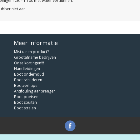
reiniger 1:50 - 1:100 met water verdunnen.
rubber niet aan.
Meer informatie
Mist u een product?
Grootafname bedrijven
Onze kortingen!!!
Handleidingen
Boot onderhoud
Boot schilderen
Bootverf tips
Antifouling aanbrengen
Boot poetsen
Boot spuiten
Boot stralen