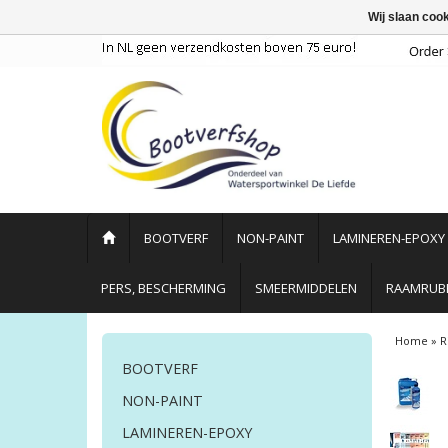
Wij slaan coo
BOOTVERF
NON-PAINT
LAMINEREN-EPOXY
PERS, BESCHERMING
SMEERMIDDELEN
RAAMRUBB
Home
»
R
BOOTVERF
NON-PAINT
LAMINEREN-EPOXY