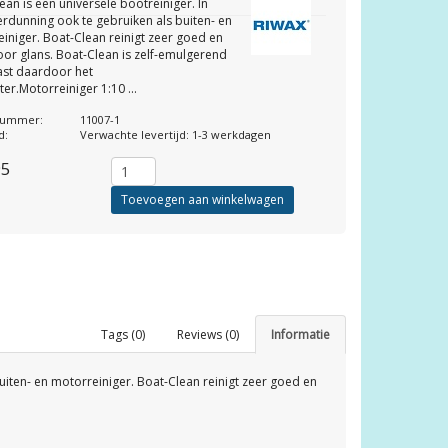
ean is een universele bootreiniger. In
verdunning ook te gebruiken als buiten- en
iniger. Boat-Clean reinigt zeer goed en
oor glans. Boat-Clean is zelf-emulgerend
ast daardoor het
ter.Motorreiniger 1:10 ...
lnummer:
11007-1
d:
Verwachte levertijd: 1-3 werkdagen
95
Toevoegen aan winkelwagen
Tags (0)
Reviews (0)
Informatie
buiten- en motorreiniger. Boat-Clean reinigt zeer goed en