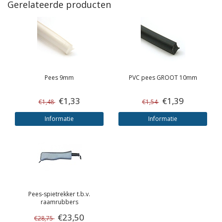
Gerelateerde producten
Pees 9mm
PVC pees GROOT 10mm
€1,33
€1,39
€1,48
€1,54
Informatie
Informatie
Pees-spietrekker t.b.v.
raamrubbers
€23,50
€28,75