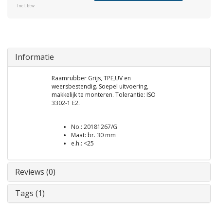
Incl. btw
Informatie
Raamrubber Grijs, TPE,UV en
weersbestendig. Soepel uitvoering,
makkelijk te monteren. Tolerantie: ISO
3302-1 E2.
No.: 20181267/G
Maat: br. 30 mm
e.h.: <25
Reviews (0)
Tags (1)