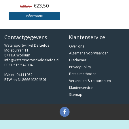
€23,50
€28,75
Informatie
Contactgegevens
Klantenservice
Watersportwinkel De Liefde
Over ons
Moleburren 11
Algemene voorwaarden
8711JA Workum
info@watersportwinkeldeliefde.nl
Disclaimer
0031-515 542004
Privacy Policy
Betaalmethoden
KVK nr: 94111952
BTW nr: NL866640204B01
Verzenden & retourneren
Klantenservice
Sitemap