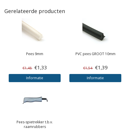
Gerelateerde producten
Pees 9mm
PVC pees GROOT 10mm
€1,33
€1,39
€1,48
€1,54
Informatie
Informatie
Pees-spietrekker t.b.v.
raamrubbers