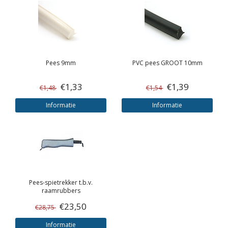
Pees 9mm
PVC pees GROOT 10mm
€1,33
€1,39
€1,48
€1,54
Informatie
Informatie
Pees-spietrekker t.b.v.
raamrubbers
€23,50
€28,75
Informatie