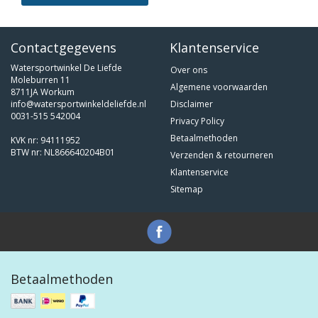
Contactgegevens
Klantenservice
Watersportwinkel De Liefde
Over ons
Moleburren 11
Algemene voorwaarden
8711JA Workum
info@watersportwinkeldeliefde.nl
Disclaimer
0031-515 542004
Privacy Policy
Betaalmethoden
KVK nr: 94111952
BTW nr: NL866640204B01
Verzenden & retourneren
Klantenservice
Sitemap
Betaalmethoden