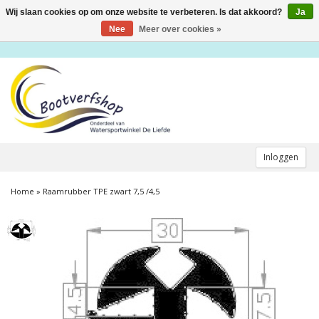
Wij slaan cookies op om onze website te verbeteren. Is dat akkoord?
Ja
Toggle
navigation
Nee
Meer over cookies »
Inloggen
Home
»
Raamrubber TPE zwart 7,5 /4,5