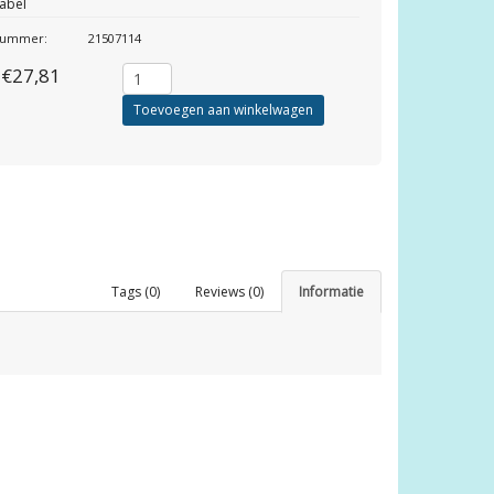
abel
lnummer:
21507114
€27,81
Toevoegen aan winkelwagen
Tags (0)
Reviews (0)
Informatie