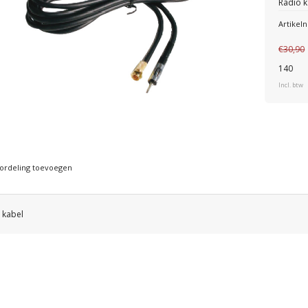
Radio k
Artike
€30,90
140
Incl. btw
ordeling toevoegen
 kabel