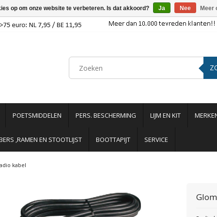
kies op om onze website te verbeteren. Is dat akkoord?
Ja
Nee
Meer 
Z
POETSMIDDELEN
PERS. BESCHERMING
LIJM EN KIT
MERKE
ERS ,RAMEN EN STOOTLIJST
BOOTTAPIJT
SERVICE
adio kabel
Glom