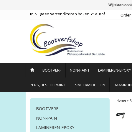
Wij slaan coo
BOOTVERF
NON-PAINT
LAMINEREN-EPOXY
PERS, BESCHERMING
SMEERMIDDELEN
RAAMRUBB
Home
»
R
BOOTVERF
NON-PAINT
LAMINEREN-EPOXY