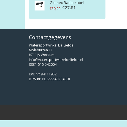
Glomex
Radio kabel
€27,81
€30,90
Contactgegevens
Watersportwinkel De Liefde
Moleburren 11
8711JA Workum
info@watersportwinkeldeliefde.nl
0031-515 542004
KVK nr: 94111952
BTW nr: NL866640204B01