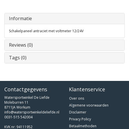
Informatie
Schakelpaneel antraciet met voltmeter 12/24V
Reviews (0)
Tags (0)
Contactgegevens
Klantenservice
Watersportwinkel De Liefde
Over ons
Moleburren 11
Algemene voorwaarden
8711JA Workum
info@watersportwinkeldeliefde.nl
Disclaimer
0031-515 542004
Privacy Policy
Betaalmethoden
KVK nr: 94111952