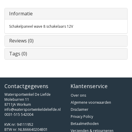
Informatie
Schakelpaneel wave 8 schakelaars 12V
Reviews (0)
Tags (0)
Contactgegevens
Klantenservice
Watersportwinkel De Liefde
Over ons
Moleburren 11
Algemene voorwaarden
8711JA Workum
info@watersportwinkeldeliefde.nl
Disclaimer
0031-515 542004
Privacy Policy
Betaalmethoden
KVK nr: 94111952
BTW nr: NL866640204B01
Verzenden & retourneren