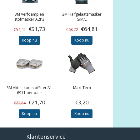
3M
Verfdamp en
3M
Halfgelaatsmasker
stofmasker A2P3
S/M/L
€51,73
€64,81
€54,45
€68,22
Koop nu
Koop nu
3M
Aktief koolstoffilter A1
Maxi-Tech
6911 per paar
€21,70
€3,20
€22,84
Koop nu
Koop nu
Klantenservice