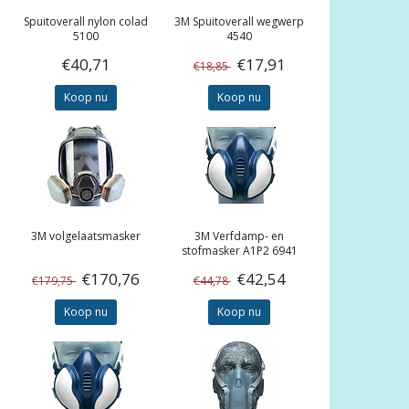
Spuitoverall nylon colad
3M
Spuitoverall wegwerp
5100
4540
€40,71
€17,91
€18,85
Koop nu
Koop nu
3M
volgelaatsmasker
3M
Verfdamp- en
stofmasker A1P2 6941
€170,76
€42,54
€179,75
€44,78
Koop nu
Koop nu