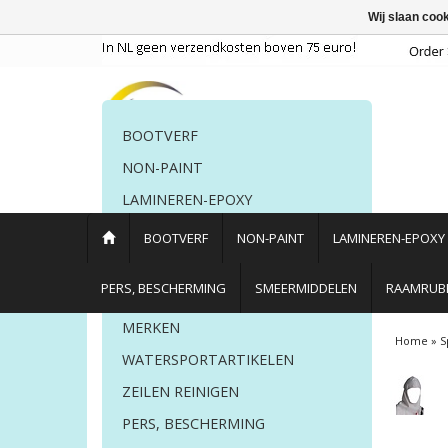
Wij slaan coo
BOOTVERF
NON-PAINT
LAMINEREN-EPOXY
POETSMIDDELEN
BOOTVERF
NON-PAINT
LAMINEREN-EPOXY
PERS. BESCHERMING
PERS, BESCHERMING
SMEERMIDDELEN
RAAMRUBB
LIJM EN KIT
MERKEN
Home
»
S
WATERSPORTARTIKELEN
ZEILEN REINIGEN
PERS, BESCHERMING