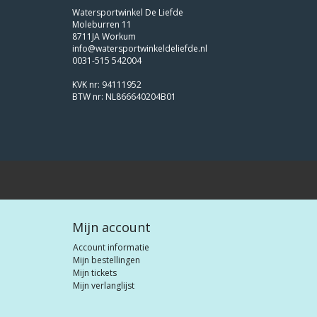
Watersportwinkel De Liefde
Moleburren 11
8711JA Workum
info@watersportwinkeldeliefde.nl
0031-515 542004
KVK nr: 94111952
BTW nr: NL866640204B01
Mijn account
Account informatie
Mijn bestellingen
Mijn tickets
Mijn verlanglijst