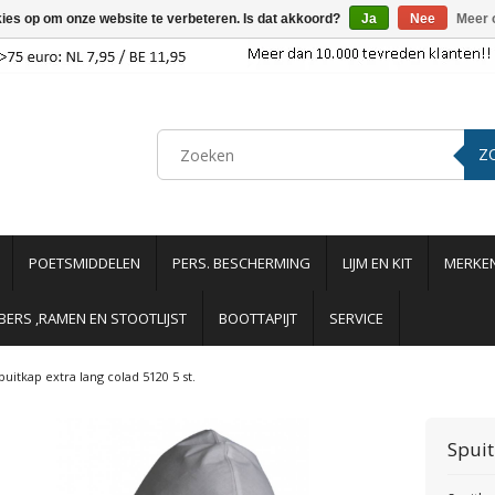
kies op om onze website te verbeteren. Is dat akkoord?
Ja
Nee
Meer 
Z
POETSMIDDELEN
PERS. BESCHERMING
LIJM EN KIT
MERKE
ERS ,RAMEN EN STOOTLIJST
BOOTTAPIJT
SERVICE
puitkap extra lang colad 5120 5 st.
Spuit