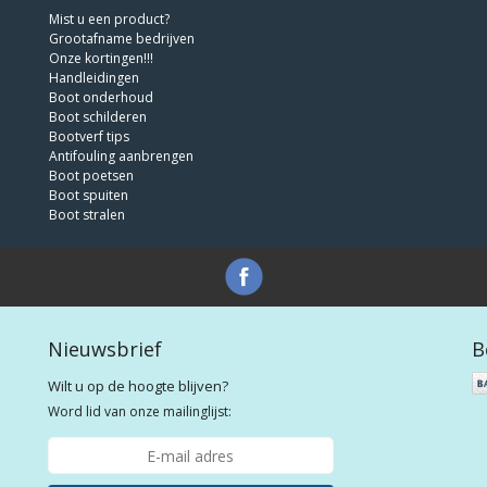
Mist u een product?
Grootafname bedrijven
Onze kortingen!!!
Handleidingen
Boot onderhoud
Boot schilderen
Bootverf tips
Antifouling aanbrengen
Boot poetsen
Boot spuiten
Boot stralen
Nieuwsbrief
B
Wilt u op de hoogte blijven?
Word lid van onze mailinglijst: