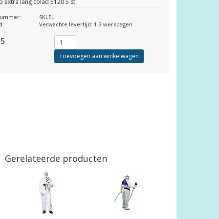
p extra lang colad 5120 5 st.
lnummer:
SKLEL
d:
Verwachte levertijd: 1-3 werkdagen
25
Toevoegen aan winkelwagen
Gerelateerde producten