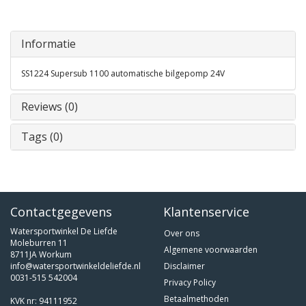
Informatie
SS1224 Supersub 1100 automatische bilgepomp 24V
Reviews (0)
Tags (0)
Contactgegevens
Klantenservice
Watersportwinkel De Liefde
Over ons
Moleburren 11
Algemene voorwaarden
8711JA Workum
info@watersportwinkeldeliefde.nl
Disclaimer
0031-515 542004
Privacy Policy
Betaalmethoden
KVK nr: 94111952