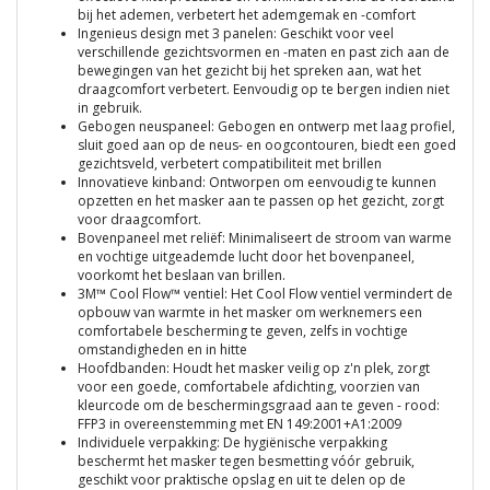
bij het ademen, verbetert het ademgemak en -comfort
Ingenieus design met 3 panelen: Geschikt voor veel
verschillende gezichtsvormen en -maten en past zich aan de
bewegingen van het gezicht bij het spreken aan, wat het
draagcomfort verbetert. Eenvoudig op te bergen indien niet
in gebruik.
Gebogen neuspaneel: Gebogen en ontwerp met laag profiel,
sluit goed aan op de neus- en oogcontouren, biedt een goed
gezichtsveld, verbetert compatibiliteit met brillen
Innovatieve kinband: Ontworpen om eenvoudig te kunnen
opzetten en het masker aan te passen op het gezicht, zorgt
voor draagcomfort.
Bovenpaneel met reliëf: Minimaliseert de stroom van warme
en vochtige uitgeademde lucht door het bovenpaneel,
voorkomt het beslaan van brillen.
3M™ Cool Flow™ ventiel: Het Cool Flow ventiel vermindert de
opbouw van warmte in het masker om werknemers een
comfortabele bescherming te geven, zelfs in vochtige
omstandigheden en in hitte
Hoofdbanden: Houdt het masker veilig op z'n plek, zorgt
voor een goede, comfortabele afdichting, voorzien van
kleurcode om de beschermingsgraad aan te geven - rood:
FFP3 in overeenstemming met EN 149:2001+A1:2009
Individuele verpakking: De hygiënische verpakking
beschermt het masker tegen besmetting vóór gebruik,
geschikt voor praktische opslag en uit te delen op de