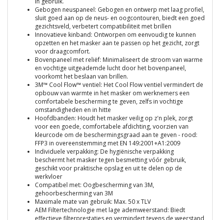
in gebruik.
Gebogen neuspaneel: Gebogen en ontwerp met laag profiel,
sluit goed aan op de neus- en oogcontouren, biedt een goed
gezichtsveld, verbetert compatibiliteit met brillen
Innovatieve kinband: Ontworpen om eenvoudig te kunnen
opzetten en het masker aan te passen op het gezicht, zorgt
voor draagcomfort.
Bovenpaneel met reliëf: Minimaliseert de stroom van warme
en vochtige uitgeademde lucht door het bovenpaneel,
voorkomt het beslaan van brillen.
3M™ Cool Flow™ ventiel: Het Cool Flow ventiel vermindert de
opbouw van warmte in het masker om werknemers een
comfortabele bescherming te geven, zelfs in vochtige
omstandigheden en in hitte
Hoofdbanden: Houdt het masker veilig op z'n plek, zorgt
voor een goede, comfortabele afdichting, voorzien van
kleurcode om de beschermingsgraad aan te geven - rood:
FFP3 in overeenstemming met EN 149:2001+A1:2009
Individuele verpakking: De hygiënische verpakking
beschermt het masker tegen besmetting vóór gebruik,
geschikt voor praktische opslag en uit te delen op de
werkvloer
Compatibel met: Oogbescherming van 3M,
gehoorbescherming van 3M
Maximale mate van gebruik: Max. 50 x TLV
AEM Filtertechnologie met lage ademweerstand: Biedt
effectieve filterprestaties en vermindert tevens de weerstand