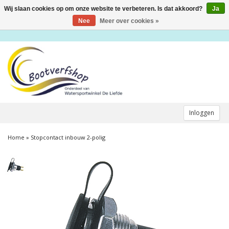
Wij slaan cookies op om onze website te verbeteren. Is dat akkoord?
Ja
Toggle
navigation
Nee
Meer over cookies »
Inloggen
Home
»
Stopcontact inbouw 2-polig