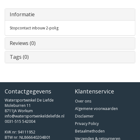
Informatie
Stopcontact inbouw 2-polig
Reviews (0)
Tags (0)
Contactgegevens
Klantenservice
Watersportwinkel De Liefde
Over ons
Moleburren 11
Algemene voorwaarden
8711JA Workum
info@watersportwinkeldeliefde.nl
Disclaimer
0031-515 542004
Privacy Policy
Betaalmethoden
KVK nr: 94111952
BTW nr: NL866640204B01
Verzenden & retourneren