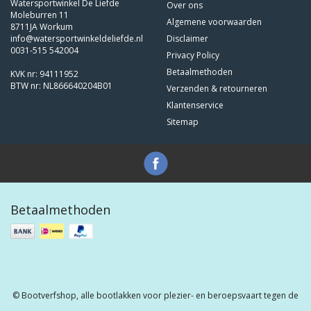
Watersportwinkel De Liefde
Over ons
Moleburren 11
Algemene voorwaarden
8711JA Workum
info@watersportwinkeldeliefde.nl
Disclaimer
0031-515 542004
Privacy Policy
Betaalmethoden
KVK nr: 94111952
BTW nr: NL866640204B01
Verzenden & retourneren
Klantenservice
Sitemap
Betaalmethoden
© Bootverfshop, alle bootlakken voor plezier- en beroepsvaart tegen de