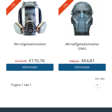
-5%
-5%
3M
volgelaatsmasker
3M
Halfgelaatsmasker
S/M/L
€170,76
€64,81
€179,75
€68,22
Informatie
Informatie
Incl. btw
Pagina 1 van 1
1