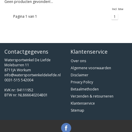
Geen producten gevonden!...
Incl. btw
Pagina 1 van 1
1
Contactgegevens
Klantenservice
Watersportwinkel De Liefde
Over ons
Moleburren 11
Algemene voorwaarden
8711JA Workum
info@watersportwinkeldeliefde.nl
Disclaimer
0031-515 542004
Privacy Policy
Betaalmethoden
KVK nr: 94111952
BTW nr: NL866640204B01
Verzenden & retourneren
Klantenservice
Sitemap