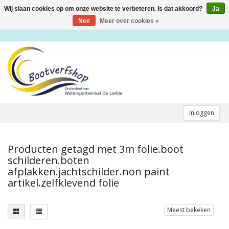
Wij slaan cookies op om onze website te verbeteren. Is dat akkoord?
Ja
Toggle
navigation
Nee
Meer over cookies »
Inloggen
Producten getagd met 3m folie.boot
schilderen.boten
afplakken.jachtschilder.non paint
artikel.zelfklevend folie
Meest bekeken