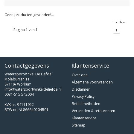
Geen producten gevonden!...
Incl. btw
Pagina 1 van 1
1
Contactgegevens
Klantenservice
Watersportwinkel De Liefde
Over ons
Moleburren 11
Algemene voorwaarden
8711JA Workum
info@watersportwinkeldeliefde.nl
Disclaimer
0031-515 542004
Privacy Policy
Betaalmethoden
KVK nr: 94111952
BTW nr: NL866640204B01
Verzenden & retourneren
Klantenservice
Sitemap