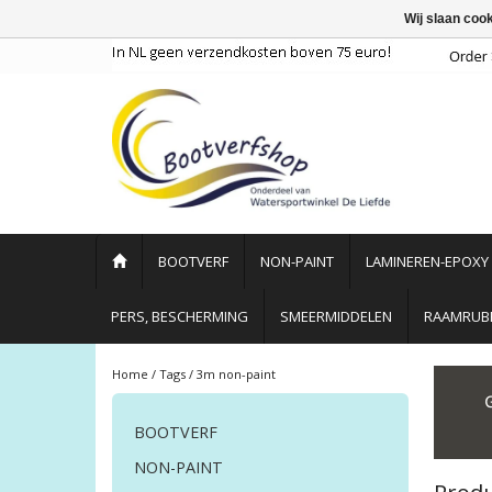
Wij slaan coo
BOOTVERF
NON-PAINT
LAMINEREN-EPOXY
PERS, BESCHERMING
SMEERMIDDELEN
RAAMRUBB
Home
/
Tags
/
3m non-paint
BOOTVERF
NON-PAINT