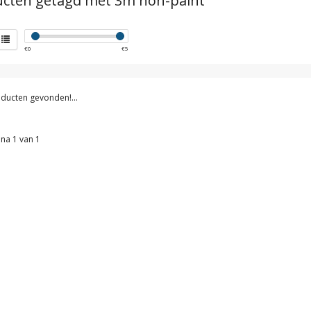
cten getagd met 3m non-paint
€
0
€
5
ducten gevonden!...
na 1 van 1