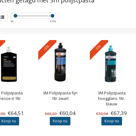
cten getagd met 3m polijstpasta
€
0
€
150
-5%
-5%
M
Polijstpasta
3M
Polijstpasta fijn
3M
Polijstpasta
nesse-it 1ltr
1ltr zwart
hoogglans 1ltr.
blauw
€64,51
€60,04
€67,39
,90
€63,20
€70,94
Koop nu
Koop nu
Koop nu