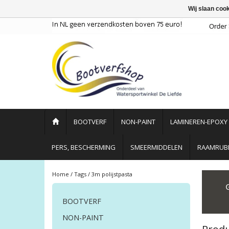
Wij slaan coo
BOOTVERF
NON-PAINT
LAMINEREN-EPOXY
PERS, BESCHERMING
SMEERMIDDELEN
RAAMRUBB
Home
/
Tags
/
3m polijstpasta
BOOTVERF
NON-PAINT