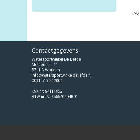
Pagi
Contactgegevens
Watersportwinkel De Liefde
Moleburren 11
8711JA Workum
info@watersportwinkeldeliefde.nl
0031-515 542004
KVK nr: 94111952
BTW nr: NL866640204B01