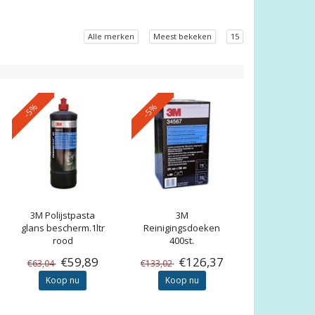
Alle merken
Meest bekeken
15
-5%
-5%
3M
Polijstpasta
3M
glans bescherm.1ltr
Reinigingsdoeken
rood
400st.
€59,89
€126,37
€63,04
€133,02
Koop nu
Koop nu