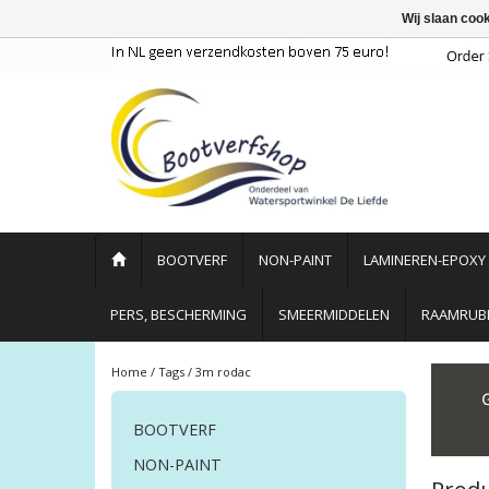
Wij slaan coo
BOOTVERF
NON-PAINT
LAMINEREN-EPOXY
PERS, BESCHERMING
SMEERMIDDELEN
RAAMRUBB
Home
/
Tags
/
3m rodac
BOOTVERF
NON-PAINT