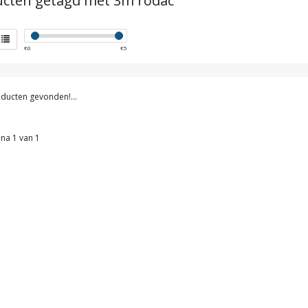
cten getagd met 3m rodac
€
0
€
5
ducten gevonden!...
na 1 van 1