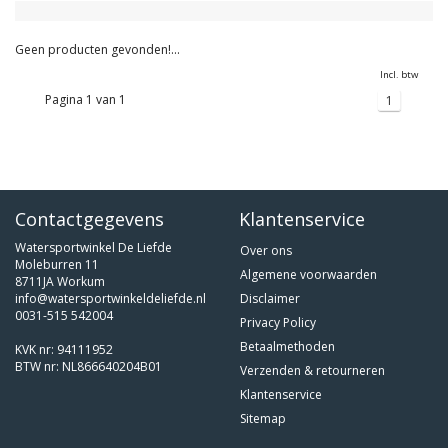
Geen producten gevonden!...
Incl. btw
Pagina 1 van 1
1
Contactgegevens
Klantenservice
Watersportwinkel De Liefde
Over ons
Moleburren 11
Algemene voorwaarden
8711JA Workum
info@watersportwinkeldeliefde.nl
Disclaimer
0031-515 542004
Privacy Policy
Betaalmethoden
KVK nr: 94111952
BTW nr: NL866640204B01
Verzenden & retourneren
Klantenservice
Sitemap