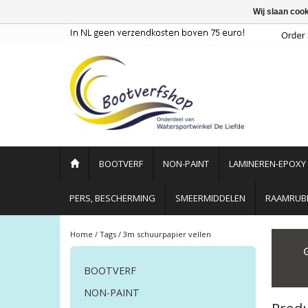
Wij slaan coo
BOOTVERF
NON-PAINT
LAMINEREN-EPOXY
PERS, BESCHERMING
SMEERMIDDELEN
RAAMRUBB
Home
/
Tags
/
3m schuurpapier vellen
BOOTVERF
NON-PAINT