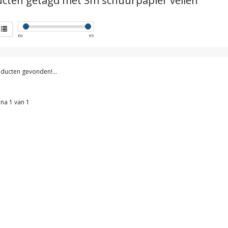
cten getagd met 3m schuurpapier vellen
€
0
€
5
ducten gevonden!...
na 1 van 1